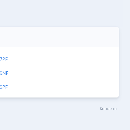
7PF
9NF
9PF
Контакты