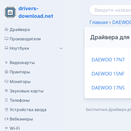
drivers-
download.net
Главная
DAEWOO 
Драйвера
Драйвера для 
Производители
Ноутбуки
DAEWOO 17N7
Видеокарты
Принтеры
DAEWOO 15NF
Мониторы
DAEWOO 17N5
Звуковые карты
Телефоны
Бесплатные Драйвера д
Устройства ввода
Вебкамеры
Wi-Fi